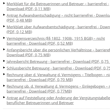
Merkblatt für die Betreuerinnen und Betreuer – barrierefrei -
Download (PDF, 0,11 MB)
Antrag Aufwandsentschädigung – nicht barrierefrei - Downlo
(PDF, 0,48 MB)
Merkblatt über Aufwandsentschädigung - barrierefrei - Dow
(PDF, 0,12 MB)
Vermögensverzeichnis (§§ 1802, 1908i, 1915 BGB) – nicht
barrierefrei - Download (PDF, 0,52 MB)
Anfangsbericht über die persönlichen Verhältnisse – barrieref
Download (PDF, 0,75 MB)
Jahresbericht Betreuung - barrierefrei - Download (PDF, 0,75
Schlussbericht Betreuung - barrierefrei - Download (PDF, 0,
Rechnung über d. Verwaltung d. Vermögens – Titelbogen – ni
barrierefrei - Download (PDF, 0,70 MB)
Rechnung üb. d. Verwaltung d. Vermögens – Einlegebogen – 
barrierefrei - Download (PDF, 0,77MB)
Antrag auf Feststellung oder Änderung der Vergütungstabell
beruflicher Betreuerinnen und Betreuer